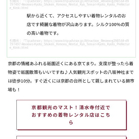
引用元：「Tipadvisor」https://www.tripadvisor.jp/Attraction_Review-g298564-d9
797497-Reviews-Kyoto_Shoken_Kimono_Rental_Kyo_Temari-Kyoto_Kyoto_Prefectur
e_Kinki.html
駅から近くて、アクセスしやすい着物レンタルのお
店です綺麗な着物が沢山あります。シルク100%の質
の高い着物です。
引用元：「Tipadvisor」https://www.tripadvisor.jp/Attraction_Review-g298564-d9
797497-Reviews-Kyoto_Shoken_Kimono_Rental_Kyo_Temari-Kyoto_Kyoto_Prefectur
e_Kinki.html
京都の情緒あふれる祇園近くにある京てまり。支度が整ったら着
物姿で祇園散策もいいですね♪人気観光スポットの八坂神社まで
は徒歩10分。すぐ近くには京都の台所として親しまれている錦市
場も！
京都観光のマスト！清水寺付近で
おすすめの着物レンタル店はこち
ら