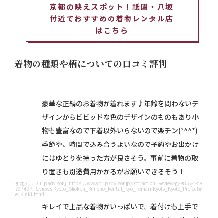
京都の映えスポット！祇園・八坂
付近でおすすめの着物レンタル店
はこちら
着物の種類や柄についての口コミ評判
豪華な正絹のお着物が着れます♪年齢を問わないデ
ザインからビビッドな色のデザインのものもあり小
物も豊富なので下着以外いらないので楽チン(*^^*)
季節や、時間で込み合うよいなので予約やお出かけ
にはゆとりを持った方が良さそう。事前に着物の取
り置きも別途費用かかるがお願いできるそう！
引用元：「Tipadvisor」https://www.tripadvisor.jp/Attraction_Review-g298564-d9
797497-Reviews-Kyoto_Shoken_Kimono_Rental_Kyo_Temari-Kyoto_Kyoto_Prefectur
e_Kinki.html
キレイで上品な着物がいっぱいで、着付けも上手で