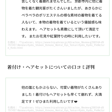
苦しくなく着崩れませんでした。 京都市内に他に着
物を着た観光客がたくさんいましたが、あきらかに
ペラペラのポリエステルの様な素材の着物を着てる
人もいて、本物の着物を着ているという優越感も味
わえます。 ヘアセットも素敵にして頂いて満足で
す。 またお花見や紅葉狩りの時に利用したいです。
引用元：「Tipadvisor」https://www.tripadvisor.jp/Attraction_Review-g298564-d9
797497-Reviews-Kyoto_Shoken_Kimono_Rental_Kyo_Temari-Kyoto_Kyoto_Prefectur
e_Kinki.html
着付け・ヘアセットについての口コミ評判
他の誰ともかぶらない、可愛い着物がたくさんあり
ました！着付けもヘアセットも早くて崩れず、大満
足です！ぜひまた利用したいです❤️
引用元：「Tipadvisor」https://www.tripadvisor.jp/Attraction_Review-g298564-d9
797497-Reviews-Kyoto_Shoken_Kimono_Rental_Kyo_Temari-Kyoto_Kyoto_Prefectur