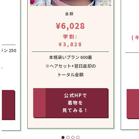
金額
¥6,028
学割:
(
¥3,828
ン 250
本格装いプラン 600着
※ヘアセット+翌日返却の
の
トータル金額
公式HPで
着物を
見てみる！