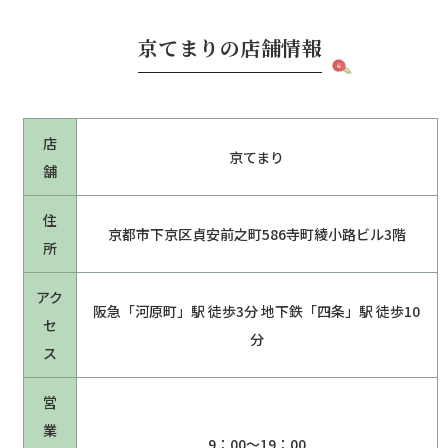
京てまりの店舗情報
店
京てまり
舗
住
京都市下京区貞安前之町586寺町綾小路ビル3階
所
アク
阪急「河原町」駅 徒歩3分 地下鉄「四条」駅 徒歩10
セ
分
ス
営
業
9：00～19：00