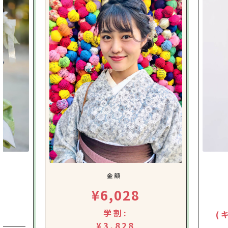
金額
¥6,028
学割:
(
¥3,828