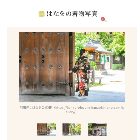
はなをの着物写真
ono.com/g
引用元：はなを公式HP（https://hanao-plusone.hanaokimono.com/g
引用元：はな
allery/）