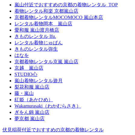
嵐山付近でおすすめの京都の着物レンタル_TOP
着物レンタル和楽 京都嵐山店
京都着物レンタルMOCOMOCO 嵐山本店
レンタル着物岡本 嵐山店
愛和服 嵐山渡月橋店
きものレンタル Ifu.
レンタル着物じゅぱん
きものレンタル弥生
はなを
京都着物レンタル京嵐 嵐山店
京越 嵐山店
STUDIO心
嵐山着物レンタル遊月
梨花和服 嵐山店
藤・嵐山
紅姫（あかひめ）
Wakamurasaki（わかむらさき）
ぎをん錦 嵐山店
夢京都 嵐山店
伏見稲荷付近でおすすめの京都の着物レンタル