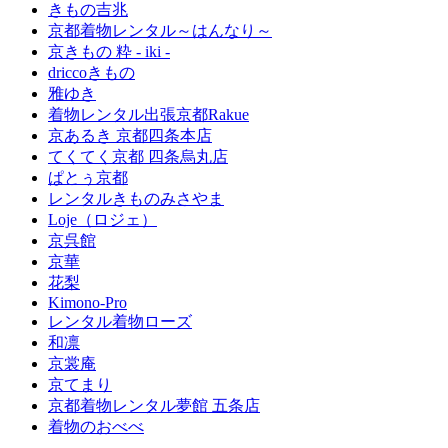
きもの吉兆
​京都着物レンタル～はんなり～
京きもの 粋 - iki -
driccoきもの
雅ゆき
着物レンタル出張京都Rakue
京あるき 京都四条本店
てくてく京都 四条烏丸店
ぱとぅ京都
レンタルきものみさやま
Loje（ロジェ）
京呉館
京華
花梨
Kimono-Pro
レンタル着物ローズ
和凛
京裳庵
京てまり
京都着物レンタル夢館 五条店
着物のおべべ