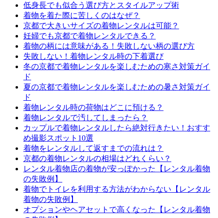
低身長でも似合う選び方とスタイルアップ術
着物を着た際に苦しくのはなぜ？
京都で大きいサイズの着物レンタルは可能？
妊婦でも京都で着物レンタルできる？
着物の柄には意味がある！失敗しない柄の選び方
失敗しない！着物レンタル時の下着選び
冬の京都で着物レンタルを楽しむための寒さ対策ガイ
ド
夏の京都で着物レンタルを楽しむための暑さ対策ガイ
ド
着物レンタル時の荷物はどこに預ける？
着物レンタルで汚してしまったら？
カップルで着物レンタルしたら絶対行きたい！おすす
め撮影スポット10選
着物をレンタルして返すまでの流れは？
京都の着物レンタルの相場はどれくらい？
レンタル着物店の着物が安っぽかった【レンタル着物
の失敗例】
着物でトイレを利用する方法がわからない【レンタル
着物の失敗例】
オプションやヘアセットで高くなった【レンタル着物