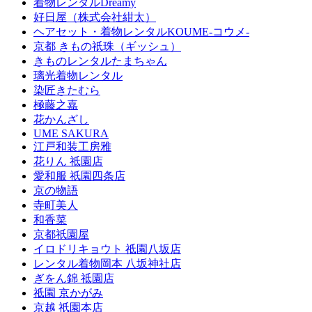
着物レンタルDreamy
好日屋（株式会社紺太）
ヘアセット・着物レンタルKOUME-コウメ-
京都 きもの祇珠（ギッシュ）
きものレンタルたまちゃん
璃光着物レンタル
染匠きたむら
極藤之嘉
花かんざし
UME SAKURA
江戸和装工房雅
花りん 祗園店
愛和服 祇園四条店
京の物語
寺町美人
和香菜
京都祇園屋
イロドリキョウト 祗園八坂店
レンタル着物岡本 八坂神社店
ぎをん錦 祗園店
祗園 京かがみ
京越 祇園本店