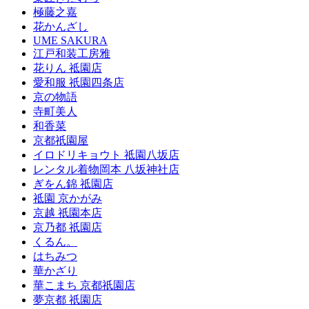
極藤之嘉
花かんざし
UME SAKURA
江戸和装工房雅
花りん 祗園店
愛和服 祇園四条店
京の物語
寺町美人
和香菜
京都祇園屋
イロドリキョウト 祗園八坂店
レンタル着物岡本 八坂神社店
ぎをん錦 祗園店
祗園 京かがみ
京越 祇園本店
京乃都 祇園店
くるん。
はちみつ
華かざり
華こまち 京都祇園店
夢京都 祇園店