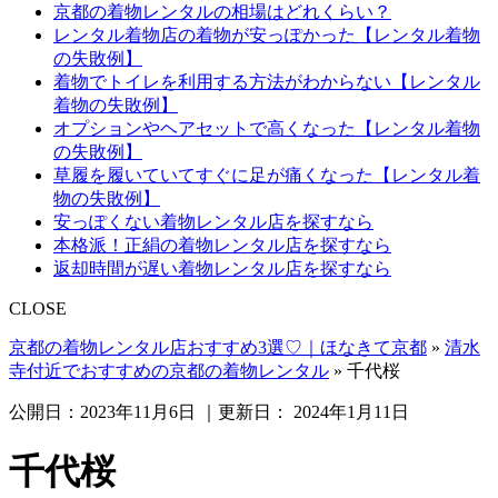
京都の着物レンタルの相場はどれくらい？
レンタル着物店の着物が安っぽかった【レンタル着物
の失敗例】
着物でトイレを利用する方法がわからない【レンタル
着物の失敗例】
オプションやヘアセットで高くなった【レンタル着物
の失敗例】
草履を履いていてすぐに足が痛くなった【レンタル着
物の失敗例】
安っぽくない着物レンタル店を探すなら
本格派！正絹の着物レンタル店を探すなら
返却時間が遅い着物レンタル店を探すなら
CLOSE
京都の着物レンタル店おすすめ3選♡｜ほなきて京都
»
清水
寺付近でおすすめの京都の着物レンタル
»
千代桜
公開日：
2023年11月6日
｜更新日：
2024年1月11日
千代桜