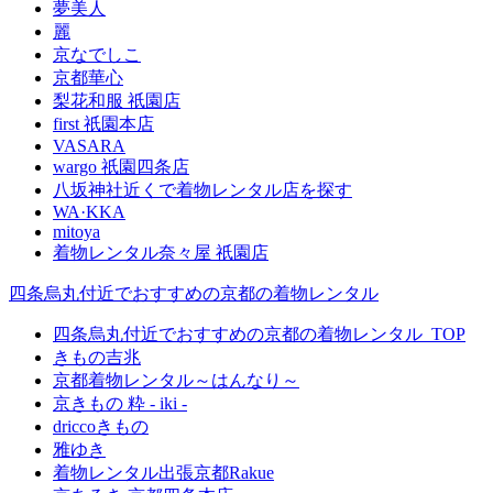
夢美人
麗
京なでしこ
京都華心
梨花和服 祇園店
first 祇園本店
VASARA
wargo 祇園四条店
八坂神社近くで着物レンタル店を探す
WA·KKA
mitoya
着物レンタル奈々屋 祇園店
四条烏丸付近でおすすめの京都の着物レンタル
四条烏丸付近でおすすめの京都の着物レンタル_TOP
きもの吉兆
​京都着物レンタル～はんなり～
京きもの 粋 - iki -
driccoきもの
雅ゆき
着物レンタル出張京都Rakue