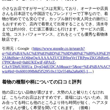
小さなお店ですがサービスは充実しており、オーナーや店員
さんも日本語でも中国語でもフレンドリーで丁寧なので、着
物が初めてでも安心です。カップル旅行や友人同士の旅行に
もおすすめで、店内で着替えて出発することもでき、清水寺
までは約10分、仁仁坂三番坂にも行けます。サービスの質、
立地、コストパフォーマンス、どれをとっても優秀な着物体
験店です。
引用元：Google（
https://www.google.co.jp/search?
q=%E4%BA%AC%E9%83%BD%E7%9D%80%E7%89%A9%E3%83%A
2AI&iflsig=AO6bgOgAAAAAZUCEB9zgVe1TRPpwZKGfhRer6-
j7PfjC&ved=0ahUKEwiF-6PArZ-
CAxVDbfUHHUa_DysQ4dUDCA0&uact=5&oq=%E4%BA%AC%E
wiz#lrd=0x600109fb8d5f5295:0x132e5548a2a8a065,1,,,,
）
着物の種類や柄についての口コミ評判
他の店にない品物が選びます。大勢の人と被りたくなけれ
ば、こちらのお店はおすすめです。道端にはいないため、混
み合ってる時にも他のところより待ち時間が短く、ヘアスタ
イルさんが優しく希望を聞いてくれます。（後略）