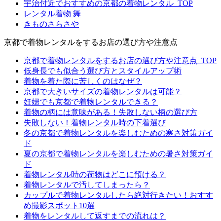
宇治付近でおすすめの京都の着物レンタル_TOP
レンタル着物 舞
きものさらさや
京都で着物レンタルをするお店の選び方や注意点
京都で着物レンタルをするお店の選び方や注意点_TOP
低身長でも似合う選び方とスタイルアップ術
着物を着た際に苦しくのはなぜ？
京都で大きいサイズの着物レンタルは可能？
妊婦でも京都で着物レンタルできる？
着物の柄には意味がある！失敗しない柄の選び方
失敗しない！着物レンタル時の下着選び
冬の京都で着物レンタルを楽しむための寒さ対策ガイ
ド
夏の京都で着物レンタルを楽しむための暑さ対策ガイ
ド
着物レンタル時の荷物はどこに預ける？
着物レンタルで汚してしまったら？
カップルで着物レンタルしたら絶対行きたい！おすす
め撮影スポット10選
着物をレンタルして返すまでの流れは？