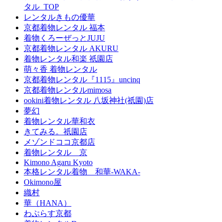
タル_TOP
レンタルきもの優華
京都着物レンタル 福本
着物くろーぜっとJUJU
京都着物レンタル AKURU
着物レンタル和楽 祇園店
萌々香 着物レンタル
京都着物レンタル『1115』uncinq
京都着物レンタルmimosa
ookini着物レンタル 八坂神社(祇園)店
夢幻
着物レンタル華和衣
きてみる。祇園店
メゾンドココ京都店
着物レンタル 京
Kimono Agaru Kyoto
本格レンタル着物 和華-WAKA-
Okimono屋
織村
華（HANA）
わぷらす京都