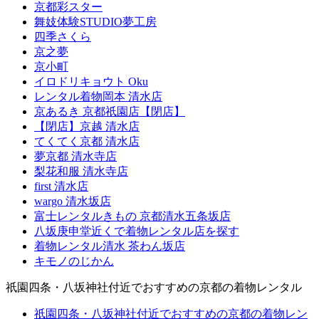
京都彩スター
舞妓体験STUDIO夢工房
四季さくら
京之夢
京小町
イロドリキョウト Oku
レンタル着物岡本 清水店
京あるき 京都祇園店【閉店】
【閉店】京越 清水店
てくてく京都 清水店
夢京都 清水寺店
梨花和服 清水寺店
first 清水店
wargo 清水坂店
富士レンタルきもの 京都清水五条坂店
八坂庚申堂近くで着物レンタル店を探す
着物レンタル清水 茶わん坂店
キモノのじかん
祇園四条・八坂神社付近でおすすめの京都の着物レンタル
祇園四条・八坂神社付近でおすすめの京都の着物レン