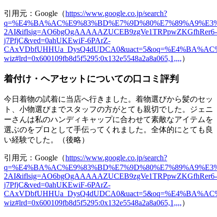
引用元：Google（
https://www.google.co.jp/search?
q=%E4%BA%AC%E9%83%BD%E7%9D%80%E7%89%A9%E3%83%A
2AI&iflsig=AO6bgOgAAAAAZUCEB9zgVe1TRPpwZKGfhRer6-
j7PfjC&ved=0ahUKEwiF-6PArZ-
CAxVDbfUHHUa_DysQ4dUDCA0&uact=5&oq=%E4%BA%AC%E
wiz#lrd=0x600109fb8d5f5295:0x132e5548a2a8a065,1,,,,
）
着付け・ヘアセットについての口コミ評判
今日着物の試着に当店へ行きました。着物選びから髪のセッ
ト、小物選びまでスタッフの方がとても親切でした。ジェニ
ーさんは私のハンディキャップに合わせて素敵なアイテムを
選ぶのをプロとして手伝ってくれました。全体的にとても良
い経験でした。（後略）
引用元：Google（
https://www.google.co.jp/search?
q=%E4%BA%AC%E9%83%BD%E7%9D%80%E7%89%A9%E3%83%A
2AI&iflsig=AO6bgOgAAAAAZUCEB9zgVe1TRPpwZKGfhRer6-
j7PfjC&ved=0ahUKEwiF-6PArZ-
CAxVDbfUHHUa_DysQ4dUDCA0&uact=5&oq=%E4%BA%AC%E
wiz#lrd=0x600109fb8d5f5295:0x132e5548a2a8a065,1,,,,
）