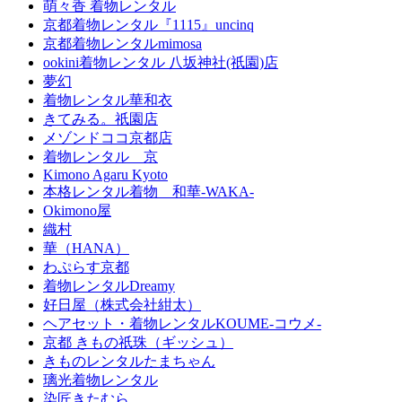
萌々香 着物レンタル
京都着物レンタル『1115』uncinq
京都着物レンタルmimosa
ookini着物レンタル 八坂神社(祇園)店
夢幻
着物レンタル華和衣
きてみる。祇園店
メゾンドココ京都店
着物レンタル 京
Kimono Agaru Kyoto
本格レンタル着物 和華-WAKA-
Okimono屋
織村
華（HANA）
わぷらす京都
着物レンタルDreamy
好日屋（株式会社紺太）
ヘアセット・着物レンタルKOUME-コウメ-
京都 きもの祇珠（ギッシュ）
きものレンタルたまちゃん
璃光着物レンタル
染匠きたむら