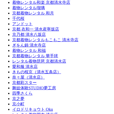
着物レンタル和楽 京都清水寺店
着物レンタル瑠璃
京都着物レンタル 和月
千代桜
アンドット
京都 衣和一 清水産寧坂店
京乃都 清水八坂店
京都着物レンタルもこもこ 清水寺店
ぎをん錦 清水寺店
着物レンタル 和福
京都着物レンタル 華手毬
レンタル着物琵琶 京都清水店
愛和服 清水店
きもの桜京（清水五条店）
奈々屋（清水店）
京都彩スター
舞妓体験STUDIO夢工房
四季さくら
京之夢
京小町
イロドリキョウト Oku