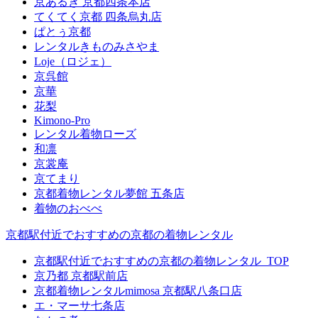
京あるき 京都四条本店
てくてく京都 四条烏丸店
ぱとぅ京都
レンタルきものみさやま
Loje（ロジェ）
京呉館
京華
花梨
Kimono-Pro
レンタル着物ローズ
和凛
京裳庵
京てまり
京都着物レンタル夢館 五条店
着物のおべべ
京都駅付近でおすすめの京都の着物レンタル
京都駅付近でおすすめの京都の着物レンタル_TOP
京乃都 京都駅前店
京都着物レンタルmimosa 京都駅八条口店
エ・マーサ七条店