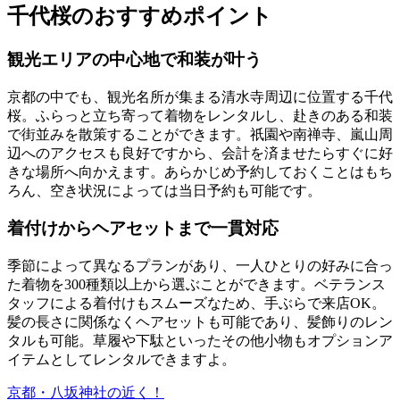
千代桜のおすすめポイント
観光エリアの中心地で和装が叶う
京都の中でも、観光名所が集まる清水寺周辺に位置する千代
桜。ふらっと立ち寄って着物をレンタルし、赴きのある和装
で街並みを散策することができます。祇園や南禅寺、嵐山周
辺へのアクセスも良好ですから、会計を済ませたらすぐに好
きな場所へ向かえます。あらかじめ予約しておくことはもち
ろん、空き状況によっては当日予約も可能です。
着付けからヘアセットまで一貫対応
季節によって異なるプランがあり、一人ひとりの好みに合っ
た着物を300種類以上から選ぶことができます。ベテランス
タッフによる着付けもスムーズなため、手ぶらで来店OK。
髪の長さに関係なくヘアセットも可能であり、髪飾りのレン
タルも可能。草履や下駄といったその他小物もオプションア
イテムとしてレンタルできますよ。
京都・八坂神社の近く！