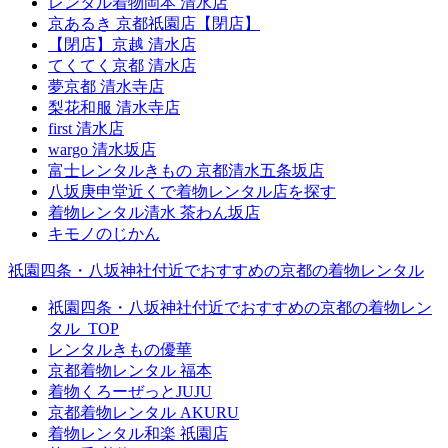
レンタル着物岡本 清水店
京あるき 京都祇園店【閉店】
【閉店】京越 清水店
てくてく京都 清水店
夢京都 清水寺店
梨花和服 清水寺店
first 清水店
wargo 清水坂店
富士レンタルきもの 京都清水五条坂店
八坂庚申堂近くで着物レンタル店を探す
着物レンタル清水 茶わん坂店
キモノのじかん
祇園四条・八坂神社付近でおすすめの京都の着物レンタル
祇園四条・八坂神社付近でおすすめの京都の着物レン
タル_TOP
レンタルきもの優華
京都着物レンタル 福本
着物くろーぜっとJUJU
京都着物レンタル AKURU
着物レンタル和楽 祇園店