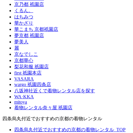
京乃都 祇園店
くるん。
はちみつ
華かざり
華こまち 京都祇園店
夢京都 祇園店
夢美人
麗
京なでしこ
京都華心
梨花和服 祇園店
first 祇園本店
VASARA
wargo 祇園四条店
八坂神社近くで着物レンタル店を探す
WA·KKA
mitoya
着物レンタル奈々屋 祇園店
四条烏丸付近でおすすめの京都の着物レンタル
四条烏丸付近でおすすめの京都の着物レンタル_TOP