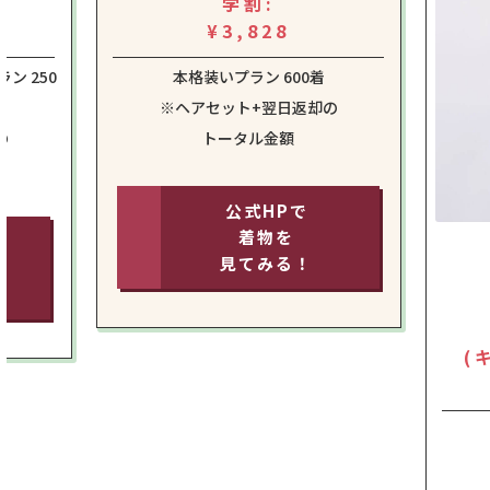
学割:
¥3,828
ン 250
本格装いプラン 600着
※ヘアセット+翌日返却の
の
トータル金額
公式HPで
着物を
見てみる！
(