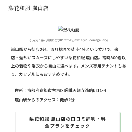
梨花和服 嵐山店
引用元：梨花和服公式HP https://ewha-yifu.com/gallery/
嵐山駅から徒歩2分、渡月橋まで徒歩4分という立地で、来
店・返却がスムーズにしやすい梨花和服 嵐山店。常時500着以
上の着物や浴衣から自由に選べます。メンズ専用テナントもあ
り、カップルにもおすすめです。
住所：京都府京都市右京区嵯峨天龍寺造路町11-4
嵐山駅からのアクセス：徒歩2分
梨花和服 嵐山店の口コミ評判・料
金プランをチェック