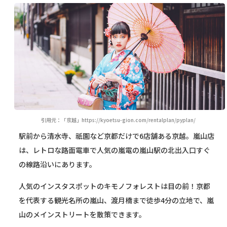
引用元：「京越」https://kyoetsu-gion.com/rentalplan/pyplan/
駅前から清水寺、祇園など京都だけで6店舗ある京越。嵐山店
は、レトロな路面電車で人気の嵐電の嵐山駅の北出入口すぐ
の線路沿いにあります。
人気のインスタスポットのキモノフォレストは目の前！京都
を代表する観光名所の嵐山、渡月橋まで徒歩4分の立地で、嵐
山のメインストリートを散策できます。