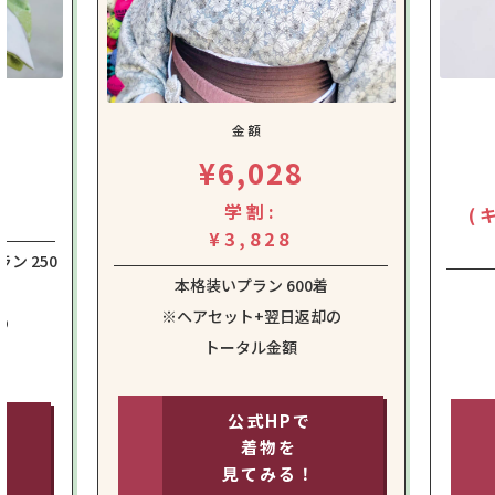
金額
¥6,028
学割:
(
¥3,828
ン 250
本格装いプラン 600着
※ヘアセット+翌日返却の
の
トータル金額
公式HPで
着物を
見てみる！