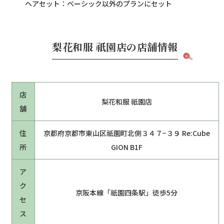
ヘアセット：ベーシック以外のプランにセット
梨花和服 祇園店の店舗情報
店
梨花和服 祇園店
舗
住
京都府京都市東山区祇園町北側３４７−３９ Re:Cube
所
GION B1F
ア
ク
京阪本線「祇園四条駅」徒歩5分
セ
ス