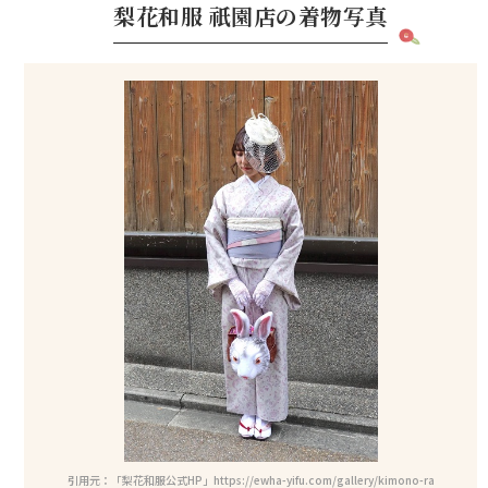
梨花和服 祇園店の着物写真
ns_post/g
引用元：「梨花和服公式HP」https://ewha-yifu.com/gallery/kimono-ra
引用元：「梨