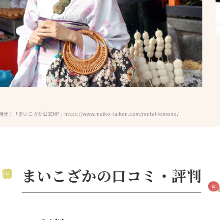
元：「まいこざか公式HP」https://www.maiko-taiken.com/rental-kimono/
まいこざかの口コミ・評判