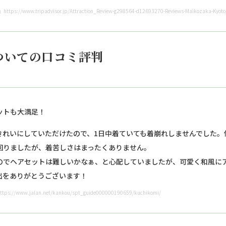
ps://www.tripadvisor.jp/Attraction_Review-g298564-d12693270-Reviews-Maikozaka-Kyoto_
ついての口コミ評判
ットも大満足！
きれいにしていただけたので、1日中着ていても着崩れしませんでした。
回りましたが、着苦しさはまったくありません。
のでヘアセットは難しいかなぁ、と心配していましたが、可愛く和風に
出をありがとうございます！
/www.jalan.net/kankou/spt_guide000000190659/kuchikomi/