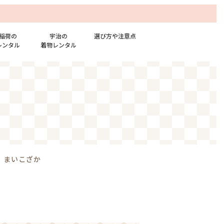
稲荷の
宇治の
選び方や注意点
レンタル
着物レンタル
»
まいこざか