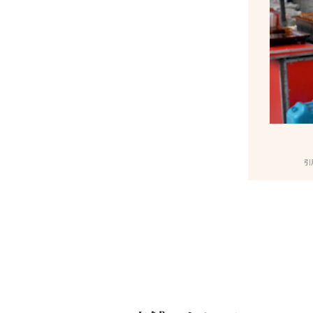
こざか公式HP」https://www.maiko-taiken.com/rental-kimono/
引用