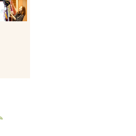
引用元：「まいこざか公式HP」https://www.maiko-taiken.com/shop/