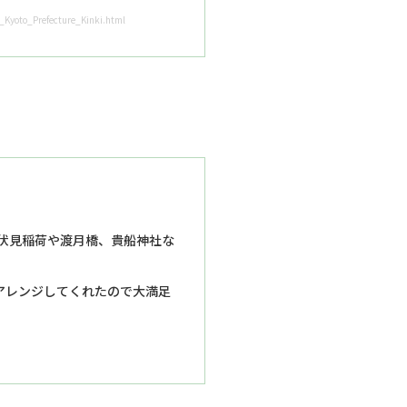
Kyoto_Prefecture_Kinki.html
伏見稲荷や渡月橋、貴船神社な
アレンジしてくれたので大満足