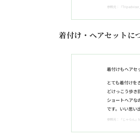
参照元：「Tripadvisor」htt
着付け・ヘアセットに
着付けもヘアセ
とても着付けを
どけっこう歩き
ショートヘアな
です。いい思い
参照元：「じゃらん」https:/