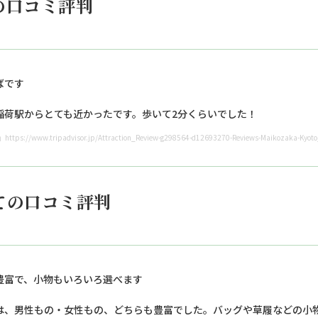
の口コミ評判
ばです
稲荷駅からとても近かったです。歩いて2分くらいでした！
ps://www.tripadvisor.jp/Attraction_Review-g298564-d12693270-Reviews-Maikozaka-Kyoto_
ての口コミ評判
豊富で、小物もいろいろ選べます
は、男性もの・女性もの、どちらも豊富でした。バッグや草履などの小